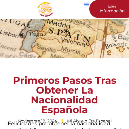
Más
Información
Primeros Pasos Tras
Obtener La
Nacionalidad
Española
Noviembre 18, 2024
Mi Abuelo Era Espanol
¡Felicidades por obtener la nacionalidad